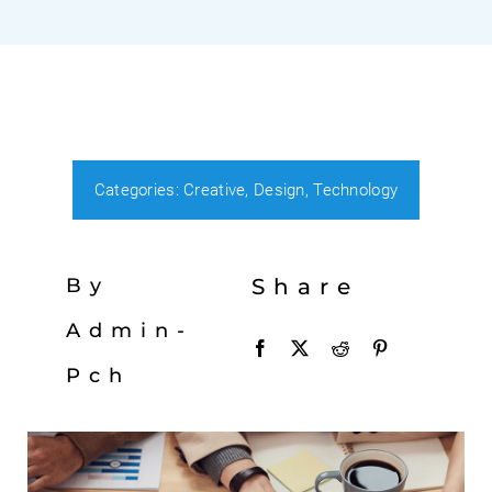
Kontakt
Shop
Blog
Categories:
Creative
,
Design
,
Technology
By
Share
Admin-
Pch