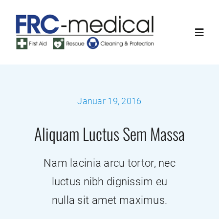
Zum
Inhalt
Toggl
springen
Navig
Home
Januar 19, 2016
Über uns
Aliquam Luctus Sem Massa
Portfolio
Nam lacinia arcu tortor, nec
Leistungen
luctus nibh dignissim eu
nulla sit amet maximus.
Downloads